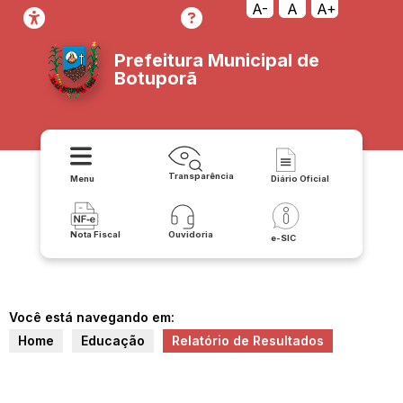
A-
A
A+
Prefeitura Municipal de
Botuporã
Transparência
Menu
Diário Oficial
Nota Fiscal
Ouvidoria
e-SIC
Você está navegando em:
Home
Educação
Relatório de Resultados