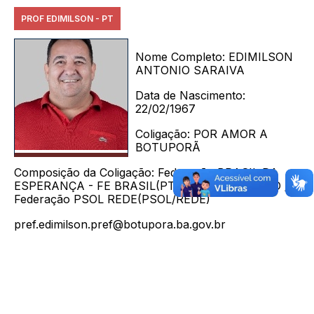
PROF EDIMILSON - PT
Nome Completo:
EDIMILSON
ANTONIO SARAIVA
Data de Nascimento:
22/02/1967
Coligação:
POR AMOR A
BOTUPORÃ
Composição da Coligação:
Federação BRASIL DA
ESPERANÇA - FE BRASIL(PT/PC do B/PV) / PSD /
Federação PSOL REDE(PSOL/REDE)
pref.edimilson.pref@botupora.ba.gov.br