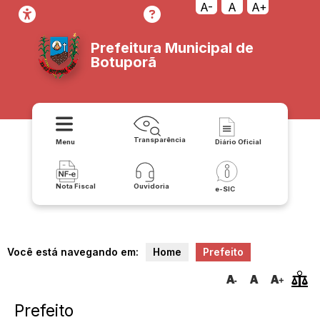
A-
A
A+
Prefeitura Municipal de
Botuporã
Transparência
Menu
Diário Oficial
Nota Fiscal
Ouvidoria
e-SIC
Você está navegando em:
Home
Prefeito
Prefeito