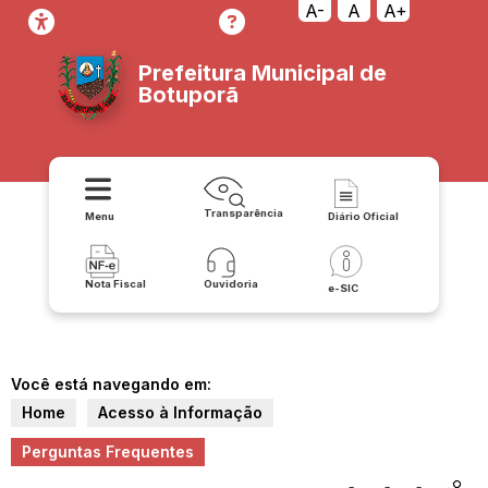
A-
A
A+
Prefeitura Municipal de
Botuporã
Transparência
Menu
Diário Oficial
Nota Fiscal
Ouvidoria
e-SIC
Você está navegando em:
Home
Acesso à Informação
Perguntas Frequentes