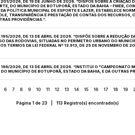
º 201/2026, DE 19 DE JUNHO DE 2026. “DISPÕE SOBRE A CRIAÇÃO
RTE, DO MUNICÍPIO DE BOTUPORÃ, ESTADO DA BAHIA – FMEB, C
DA POLÍTICA MUNICIPAL DE ESPORTE E LAZER, ESTABELECE NORM
OLE, TRANSPARÊNCIA E PRESTAÇÃO DE CONTAS DOS RECURSOS, 
TRAS PROVIDÊNCIAS.”.
º 195/2026, DE 13 DE ABRIL DE 2026. “DISPÕE SOBRE A REDUÇÃO D
NGO DAS RODOVIAS, SITUADAS NO PERÍMETRO URBANO DO MUNICÍ
OS TERMOS DA LEI FEDERAL Nº 13.913, DE 25 DE NOVEMBRO DE 20
º 196/2026, DE 13 DE ABRIL DE 2026. “INSTITUI O "CAMPEONATO 
DO MUNICÍPIO DE BOTUPORÃ, ESTADO DA BAHIA, E DÁ OUTRAS PR
6
7
8
9
10
11
12
13
14
15
16
17
18
19
Página 1 de 23 | 113 Registro(s) encontrado(s)