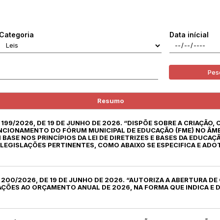
Categoria
Data inícial
Pes
Resumo
º 199/2026, DE 19 DE JUNHO DE 2026. “DISPÕE SOBRE A CRIAÇÃO,
NCIONAMENTO DO FÓRUM MUNICIPAL DE EDUCAÇÃO (FME) NO ÂMB
BASE NOS PRINCÍPIOS DA LEI DE DIRETRIZES E BASES DA EDUCAÇÃ
S LEGISLAÇÕES PERTINENTES, COMO ABAIXO SE ESPECIFICA E AD
º 200/2026, DE 19 DE JUNHO DE 2026. “AUTORIZA A ABERTURA DE
AÇÕES AO ORÇAMENTO ANUAL DE 2026, NA FORMA QUE INDICA E 