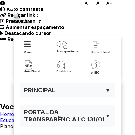
A-
A
A+
Auto contraste
Prefeitura Municipal de
Realçar links
Preto e branco
Botuporã
Aumentar espaçamento
Destacando cursor
Regua guia
Transparência
Menu
Diário Oficial
Nota Fiscal
Ouvidoria
e-SIC
PRINCIPAL
▼
Você está navegando em:
PORTAL DA
Home
▼
TRANSPARÊNCIA LC 131/01
Educação
Plano Municipal de Educação