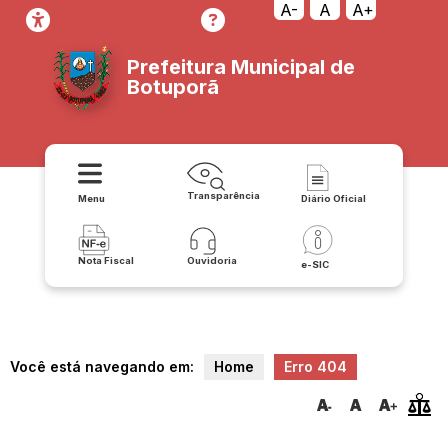
transparencia/contratos/acessoainformacao/estrutura_organizacio
A-
A
A+
Prefeitura Municipal de
Botuporã
Transparência
Menu
Diário Oficial
Nota Fiscal
Ouvidoria
e-SIC
Você está navegando em:
Home
Erro 404