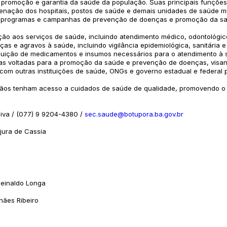
 promoção e garantia da saúde da população. Suas principais funções
nação dos hospitais, postos de saúde e demais unidades de saúde mu
 programas e campanhas de prevenção de doenças e promoção da sa
ção aos serviços de saúde, incluindo atendimento médico, odontológico,
s e agravos à saúde, incluindo vigilância epidemiológica, sanitária e
ibuição de medicamentos e insumos necessários para o atendimento à
vas voltadas para a promoção da saúde e prevenção de doenças, visan
com outras instituições de saúde, ONGs e governo estadual e federal 
adãos tenham acesso a cuidados de saúde de qualidade, promovendo o 
aiva / (077) 9 9204-4380 /
sec.saude@botupora.ba.gov.br
jura de Cassia
Reinaldo Longa
hães Ribeiro