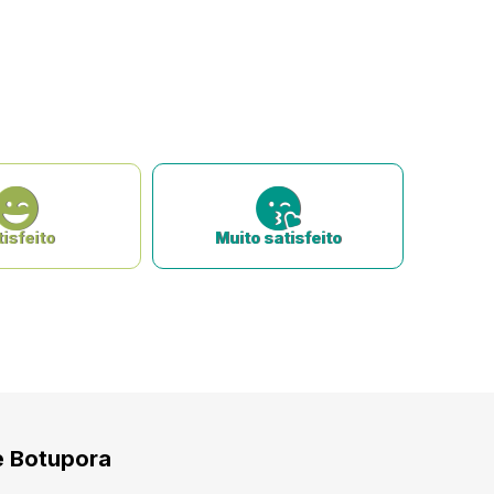
isfeito
Muito satisfeito
e Botupora