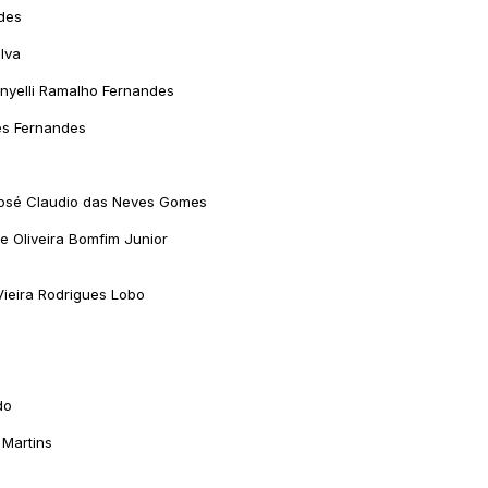
des
ilva
nyelli Ramalho Fernandes
es Fernandes
sé Claudio das Neves Gomes
e Oliveira Bomfim Junior
ieira Rodrigues Lobo
do
 Martins