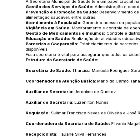
A Secretaria Municipal de Saúde tem um papel crucial na
Gestão dos Serviços de Saúde:
Administração e coorde
Prevenção e Promoção da Saúde:
Desenvolvimento de
alimentação saudável, entre outras.
Atendimento à População
: Garantir o acesso da popula
Vigilância em Saúde:
Monitoramento e controle de doença
Gestão de Medicamentos e Insumos:
Controle e distr
Educação em Saúde:
Realização de atividades educati
Parcerias e Cooperação:
Estabelecimento de parcerias 
disponíveis.
Essa secretaria é vital para assegurar que todos os cid
Estrutura da Secretaria de Saúde:
Secretária de Saúde
: Tharcísia Manuela Rodrigues Sar
Coordenador de Atenção Básica
: Mario do Carmo Tana
Auxiliar de Secretaria
: Jeronimo de Queiroz
Auxiliar de Secretaria
: Luzenilton Nunes
Regulação:
Sulimar Francisca Neves de Oliveira e José 
Coordenadora da Secretaria de Saúde:
Elivania Magal
Recepcionista:
Tauane Silva Fernandes