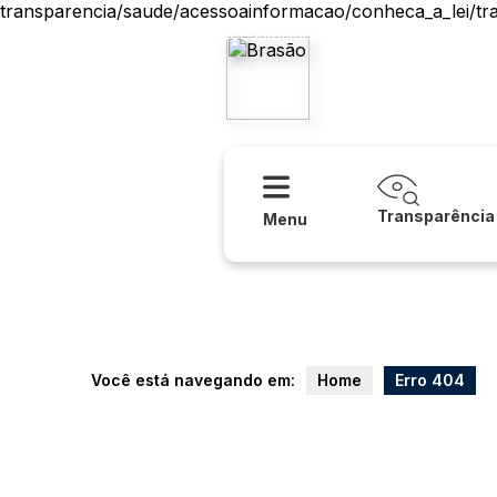
transparencia/saude/acessoainformacao/conheca_a_lei/tr
Acessibilidade
Ajuda
Prefeitur
Transparência
Menu
Você está navegando em:
Home
Erro 404