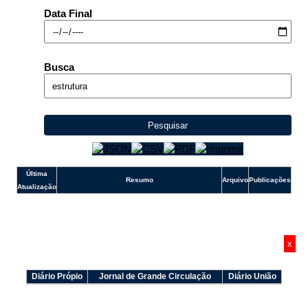
Data Final
Outros meios de contato
e-SIC
Ouvidoria
Busca
Pesquisar
Última
Resumo
Arquivo
Publicações
Atualização
x
Diário Própio
Jornal de Grande Circulação
Diário União