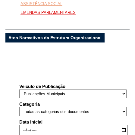
ASSISTÊNCIA SOCIAL
EMENDAS PARLAMENTARES
...Ou se preferir
Ligue para nós
Atos Normativos da Estrutura Organizacional
(77)3678-2119 / 3678-2315
E-mail
prefeiturabotupora@yahoo.com.br
Veiculo de Publicação
Ou seja atendido presencialmente
Segunda a sexta-feira, das 08:00 às 12:00
Categoria
e das 14:00 às 17:00 horas.
Rua Deputado João de Figueiredo, 85 –
Data inícial
Centro