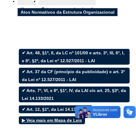
Ouvidoria
Home
Estrutura organizacional
e-SIC
Atos Normativos da Estrutura Organizacional
Filtrar por todos
✔ Art. 48, §1º, II, da LC nº 101/00 e arts. 3º, III, 6º, I,
e 8º, §2º, da Lei nº 12.527/2011 - LAI
Acesso à Informação
Cidadão
✔ Art. 37 da CF (princípio da publicidade) e art. 3º
Empresas
da Lei nº 12.527/2011 - LAI
Fotos
Notícias
✔ Arts. 7º, VI, e 8º, §1º, IV, da LAI c/c art. 25, §3º, da
Secretarias
Servidor
Lei 14.133/2021
Transparência
✔ Art. 12, §1º, da Lei 14.133/2021
Turistas
Videos
▶ Veja mais em Mapa de Leis
Áudios
Fale conosco