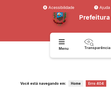
transparencia/contratos/acessoainformacao/estrutura_organizacion
Acessibilidade
Ajuda
Prefeitur
Transparência
Menu
Você está navegando em:
Home
Erro 404