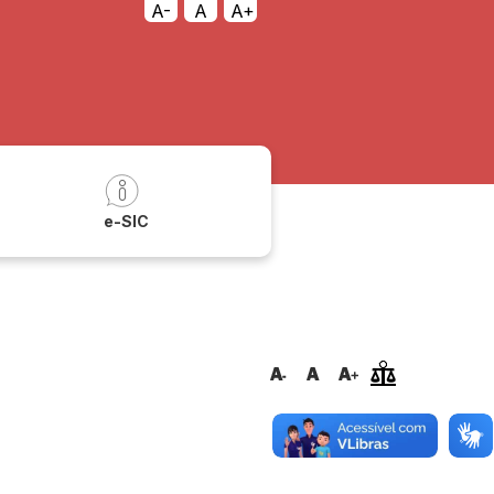
A-
A
A+
a
e-SIC