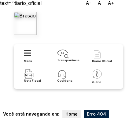
texto/diario_oficial
A-
A
A+
Prefeitura Municipal de
Botuporã
Transparência
Menu
Diário Oficial
Nota Fiscal
Ouvidoria
e-SIC
Você está navegando em:
Home
Erro 404