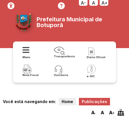
A-
A
A+
Prefeitura Municipal de
Botuporã
Transparência
Menu
Diário Oficial
Nota Fiscal
Ouvidoria
e-SIC
Você está navegando em:
Home
Publicações