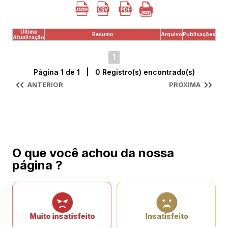
Última
Resumo
Arquivo
Publicações
Atualização
1
Página 1 de 1 | 0 Registro(s) encontrado(s)
ANTERIOR
PRÓXIMA
O que você achou da nossa
página ?
Muito insatisfeito
Insatisfeito