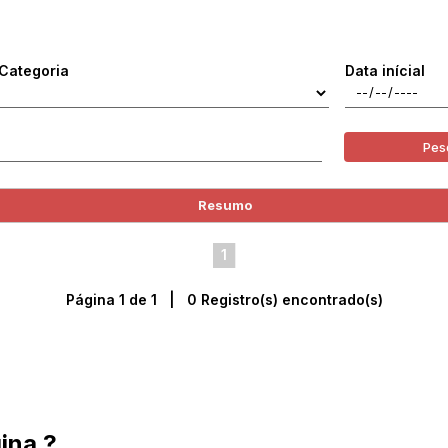
Categoria
Data inícial
Pes
Resumo
1
Página 1 de 1 | 0 Registro(s) encontrado(s)
ina ?